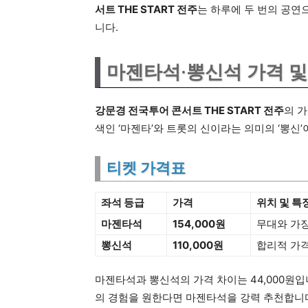
서트 THE START 전주
는 하루에 두 번의 공연
니다.
마젠타석·뽕신석 가격 및
강문경 전국투어 콘서트 THE START 전주
의 
색인 ‘마젠타’와 트롯의 신이라는 의미의 ‘뽕신
티켓 가격표
좌석 등급
가격
위치 및 특
마젠타석
154,000원
무대와 가장
뽕신석
110,000원
합리적 가격
마젠타석과 뽕신석의 가격 차이는 44,000원입
의 경험을 원한다면 마젠타석을 강력 추천합니다