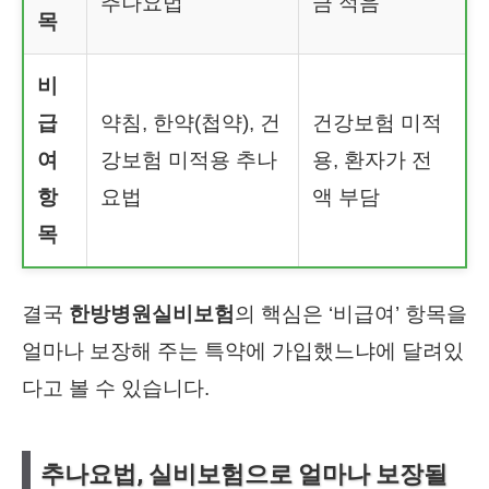
추나요법
금 적음
목
비
급
약침, 한약(첩약), 건
건강보험 미적
여
강보험 미적용 추나
용, 환자가 전
항
요법
액 부담
목
결국
한방병원실비보험
의 핵심은 ‘비급여’ 항목을
얼마나 보장해 주는 특약에 가입했느냐에 달려있
다고 볼 수 있습니다.
추나요법, 실비보험으로 얼마나 보장될