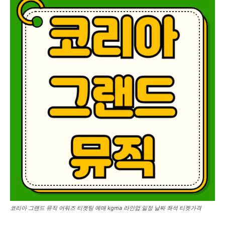
코리아 그랜드 뮤직 어워즈 티켓팅 예매 kgma 라인업 일정 날짜 좌석 티켓가격