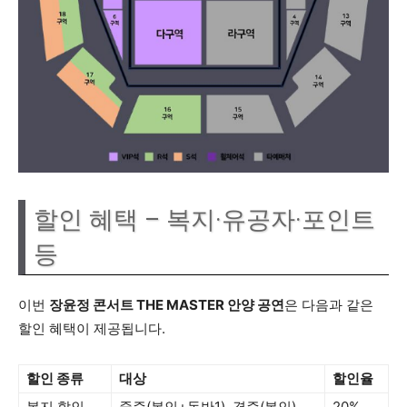
할인 혜택 – 복지·유공자·포인트
등
이번
장윤정 콘서트 THE MASTER 안양 공연
은 다음과 같은
할인 혜택이 제공됩니다.
할인 종류
대상
할인율
복지 할인
중증(본인+동반1), 경증(본인)
20%