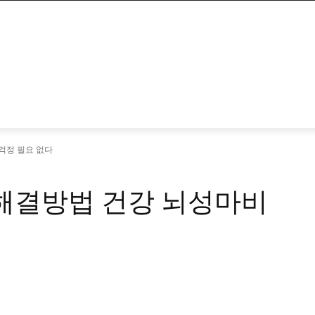
걱정 필요 없다
 해결방법 건강 뇌성마비