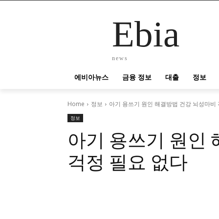
Ebia
news
에비아뉴스
금융 정보
대출
정보
Home
정보
아기 용쓰기 원인 해결방법 건강 뇌성마비 
정보
아기 용쓰기 원인
걱정 필요 없다