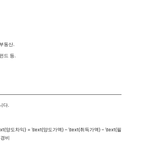
 부동산.
펀드 등.
니다.
} = \text{양도가액} – \text{취득가액} – \text{필
요경비