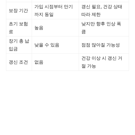
가입 시점부터 만기
갱신 필요, 건강 상태
보장 기간
까지 동일
따라 제한
초기 보험
낮지만 향후 인상 폭
높음
료
큼
장기 총 납
낮을 수 있음
점점 많아질 가능성
입금
건강 이상 시 갱신 거
갱신 조건
없음
절 가능