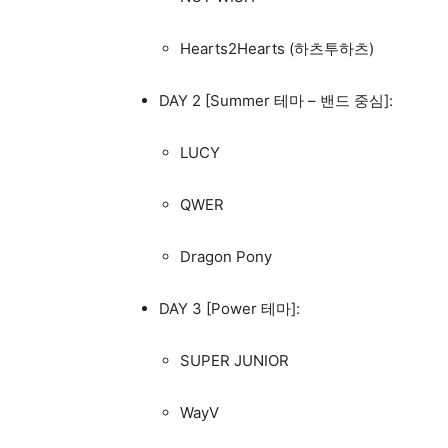
Hearts2Hearts (하츠투하츠)
DAY 2 [Summer 테마 – 밴드 중심]:
LUCY
QWER
Dragon Pony
DAY 3 [Power 테마]:
SUPER JUNIOR
WayV