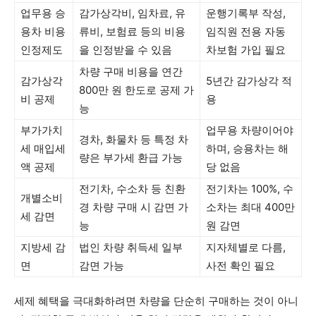
업무용 승
감가상각비, 임차료, 유
운행기록부 작성,
용차 비용
류비, 보험료 등의 비용
임직원 전용 자동
인정제도
을 인정받을 수 있음
차보험 가입 필요
차량 구매 비용을 연간
감가상각
5년간 감가상각 적
800만 원 한도로 공제 가
비 공제
용
능
부가가치
업무용 차량이어야
경차, 화물차 등 특정 차
세 매입세
하며, 승용차는 해
량은 부가세 환급 가능
액 공제
당 없음
전기차, 수소차 등 친환
전기차는 100%, 수
개별소비
경 차량 구매 시 감면 가
소차는 최대 400만
세 감면
능
원 감면
지방세 감
법인 차량 취득세 일부
지자체별로 다름,
면
감면 가능
사전 확인 필요
세제 혜택을 극대화하려면 차량을 단순히 구매하는 것이 아니