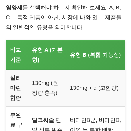
영양제
를 선택해야 하는지 확인해 보세요. A, B,
C는 특정 제품이 아닌, 시장에 나와 있는 제품들
의 일반적인 유형을 의미합니다.
비교
유형 A (기본
유형 B (복합 기능성)
기준
형)
실리
130mg (권
마린
130mg + α (고함량)
장량 충족)
함량
부원
밀크씨슬
단
비타민B군, 비타민D,
료 구
일 성분 위주
아연 등 복합 배합