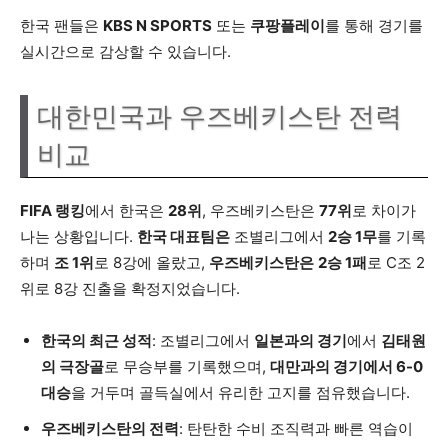
한국 팬들은
KBS N SPORTS
또는
쿠팡플레이
를 통해 경기를
실시간으로 감상할 수 있습니다.
대한민국과 우즈베키스탄 전력
비교
FIFA 랭킹
에서 한국은
28위
, 우즈베키스탄은
77위
로 차이가
나는 상황입니다.
한국 대표팀은
조별리그에서
2승 1무
를 기록
하며
조 1위
로 8강에 올랐고,
우즈베키스탄은
2승 1패
로 C조 2
위로 8강 진출을 확정지었습니다.
한국의 최근 성적
: 조별리그에서
일본과의 경기
에서
김태원
의 극장골
로 무승부를 기록했으며,
대만과의 경기에서 6-0
대승
을 거두며 골득실에서 유리한 고지를 점유했습니다.
우즈베키스탄의 전력
: 탄탄한 수비 조직력과 빠른 역습이