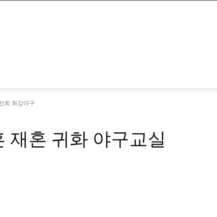
나선희 최강야구
혼 재혼 귀화 야구교실