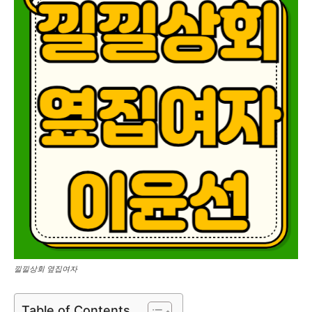
낄낄상회 옆집여자
Table of Contents