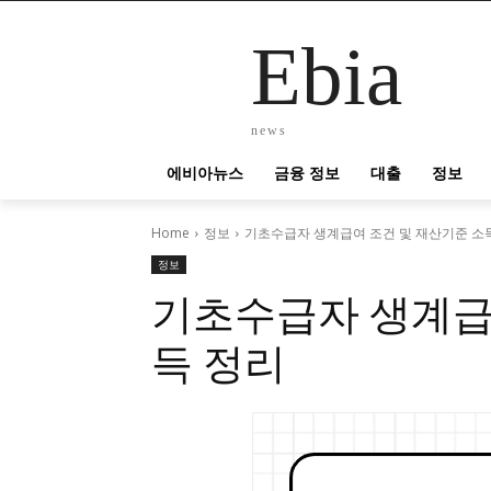
Ebia
news
에비아뉴스
금융 정보
대출
정보
Home
정보
기초수급자 생계급여 조건 및 재산기준 소
정보
기초수급자 생계급
득 정리