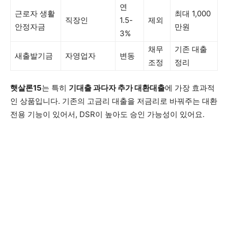
연
근로자 생활
최대 1,000
직장인
1.5-
제외
안정자금
만원
3%
채무
기존 대출
새출발기금
자영업자
변동
조정
정리
햇살론15
는 특히
기대출 과다자 추가 대환대출
에 가장 효과적
인 상품입니다. 기존의 고금리 대출을 저금리로 바꿔주는 대환
전용 기능이 있어서, DSR이 높아도 승인 가능성이 있어요.