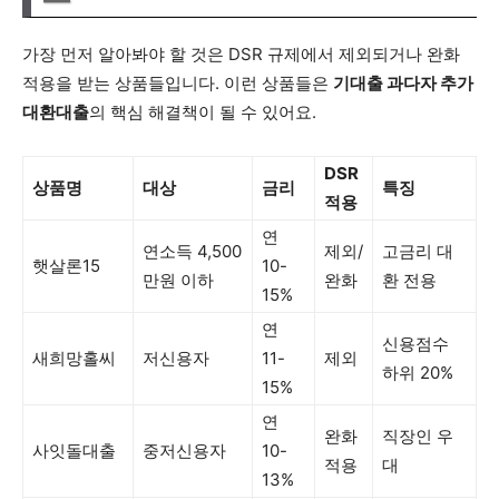
가장 먼저 알아봐야 할 것은 DSR 규제에서 제외되거나 완화
적용을 받는 상품들입니다. 이런 상품들은
기대출 과다자 추가
대환대출
의 핵심 해결책이 될 수 있어요.
DSR
상품명
대상
금리
특징
적용
연
연소득 4,500
제외/
고금리 대
햇살론15
10-
만원 이하
완화
환 전용
15%
연
신용점수
새희망홀씨
저신용자
11-
제외
하위 20%
15%
연
완화
직장인 우
사잇돌대출
중저신용자
10-
적용
대
13%