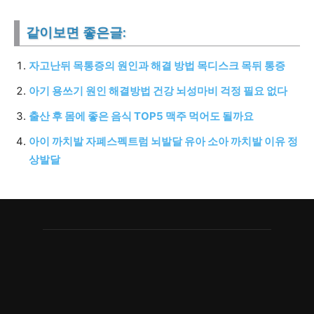
같이보면 좋은글:
자고난뒤 목통증의 원인과 해결 방법 목디스크 목뒤 통증
아기 용쓰기 원인 해결방법 건강 뇌성마비 걱정 필요 없다
출산 후 몸에 좋은 음식 TOP5 맥주 먹어도 될까요
아이 까치발 자폐스펙트럼 뇌발달 유아 소아 까치발 이유 정
상발달