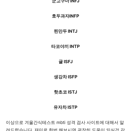
군고구마 INFJ
호두과자INFP
찐만두 INTJ
타코야끼 INTP
귤 ISFJ
생강차 ISFP
핫초코 ISTJ
유자차 ISTP
이상으로 겨울간식테스트 mbti 성격 검사 사이트에 대해서 알
려드렸습니다. 재미로 한번 해보시면 굉장히 도움이 되실것 같