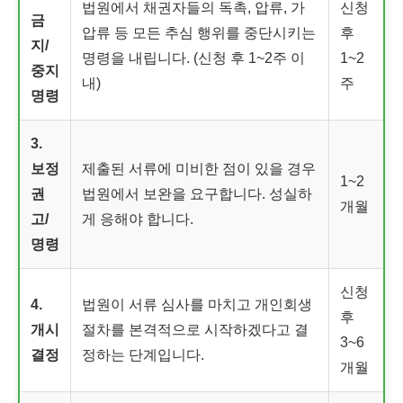
법원에서 채권자들의 독촉, 압류, 가
신청
금
압류 등 모든 추심 행위를 중단시키는
후
지/
명령을 내립니다. (신청 후 1~2주 이
1~2
중지
내)
주
명령
3.
보정
제출된 서류에 미비한 점이 있을 경우
1~2
권
법원에서 보완을 요구합니다. 성실하
개월
고/
게 응해야 합니다.
명령
신청
4.
법원이 서류 심사를 마치고 개인회생
후
개시
절차를 본격적으로 시작하겠다고 결
3~6
결정
정하는 단계입니다.
개월